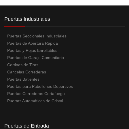
Puertas Industriales
Puertas Seccionales Industriales
Puertas de Apertura Rápida
Puertas y Rejas Enrollables
Puertas de Garaje Comunitario
Cortinas de Tiras
Cancelas Correderas
Puertas Batientes
Puertas para Pabellones Deportivos
Puertas Correderas Cortafuego
Puertas Automáticas de Cristal
Puertas de Entrada