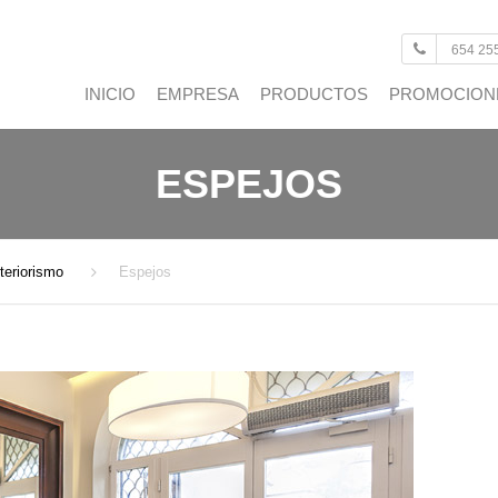
654 25
INICIO
EMPRESA
PRODUCTOS
PROMOCION
VENTANAS
ESPEJOS
PUERTAS
ACRISTALAMIENTOS
nteriorismo
Espejos
CONTROL SOLAR
AUTOMATISMOS
DECORACIÓN