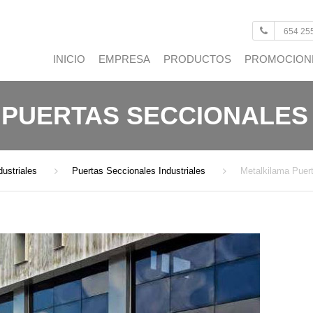
654 25
INICIO
EMPRESA
PRODUCTOS
PROMOCION
VENTANAS
 PUERTAS SECCIONALES 
PUERTAS
ACRISTALAMIENTOS
dustriales
Puertas Seccionales Industriales
Metalkilama Puert
CONTROL SOLAR
AUTOMATISMOS
DECORACIÓN