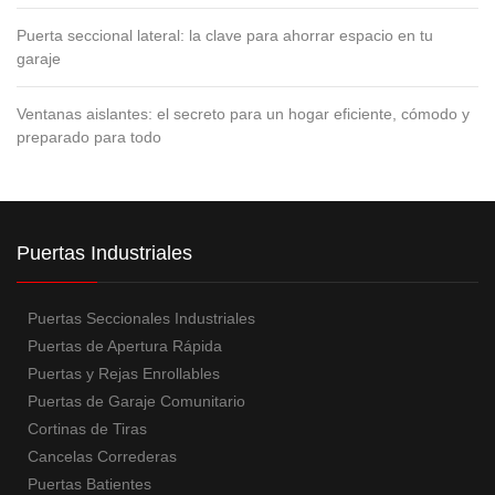
Puerta seccional lateral: la clave para ahorrar espacio en tu
garaje
Ventanas aislantes: el secreto para un hogar eficiente, cómodo y
preparado para todo
Puertas Industriales
Puertas Seccionales Industriales
Puertas de Apertura Rápida
Puertas y Rejas Enrollables
Puertas de Garaje Comunitario
Cortinas de Tiras
Cancelas Correderas
Puertas Batientes