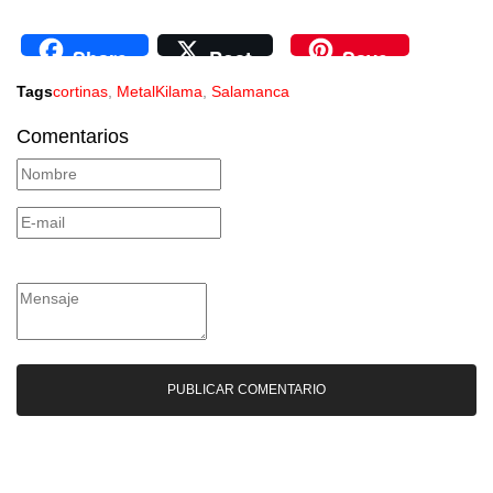
Share
Post
Save
Tags
cortinas
,
MetalKilama
,
Salamanca
Comentarios