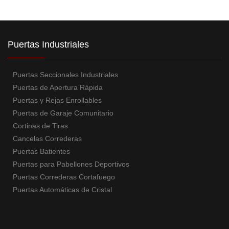
Puertas Industriales
Puertas Seccionales Industriales
Puertas de Apertura Rápida
Puertas y Rejas Enrollables
Puertas de Garaje Comunitario
Cortinas de Tiras
Cancelas Correderas
Puertas Batientes
Puertas para Pabellones Deportivos
Puertas Correderas Cortafuego
Puertas Automáticas de Cristal