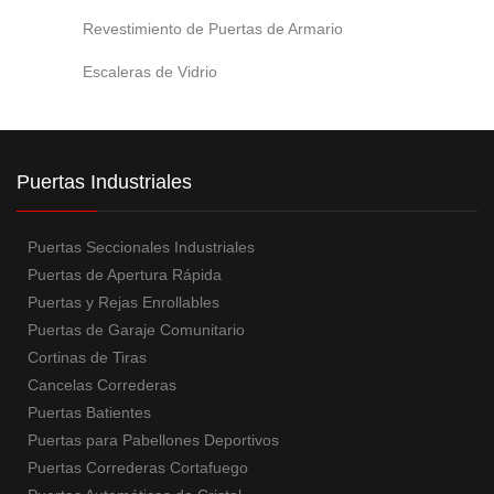
Revestimiento de Puertas de Armario
Escaleras de Vidrio
Puertas Industriales
Puertas Seccionales Industriales
Puertas de Apertura Rápida
Puertas y Rejas Enrollables
Puertas de Garaje Comunitario
Cortinas de Tiras
Cancelas Correderas
Puertas Batientes
Puertas para Pabellones Deportivos
Puertas Correderas Cortafuego