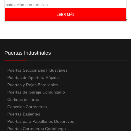
instalación con tornillos. …
LEER MÁS
Puertas Industriales
Puertas Seccionales Industriales
Puertas de Apertura Rápida
Puertas y Rejas Enrollables
Puertas de Garaje Comunitario
Cortinas de Tiras
Cancelas Correderas
Puertas Batientes
Puertas para Pabellones Deportivos
Puertas Correderas Cortafuego