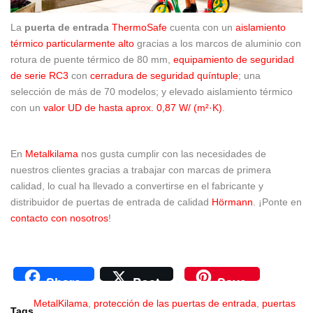
La
puerta de entrada
ThermoSafe
cuenta con un
aislamiento
térmico particularmente alto
gracias a los marcos de aluminio con
rotura de puente térmico de 80 mm,
equipamiento de seguridad
de serie RC3
con
cerradura de seguridad quíntuple
; una
selección de más de 70 modelos; y
elevado aislamiento térmico
con un
valor UD de hasta aprox. 0,87 W/ (m²·K)
.
En
Metalkilama
nos gusta cumplir con las necesidades de
nuestros clientes gracias a trabajar con marcas de primera
calidad, lo cual ha llevado a convertirse en el fabricante y
distribuidor de puertas de entrada de calidad
Hörmann
. ¡Ponte en
contacto con nosotros
!
Share
Post
Save
MetalKilama
,
protección de las puertas de entrada
,
puertas
Tags